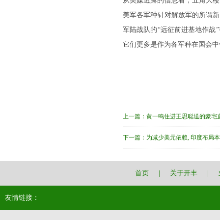
从美媒透露的信息看，五角大楼
美军各军种针对解放军的所谓新
军陆战队的“远征前进基地作战
它们更多是作为各军种在国会中
上一篇：
黄一鸣住进王思聪送的豪宅
下一篇：
为减少美元依赖, 印度布局本
首页
|
关于开丰
|
友情链接：