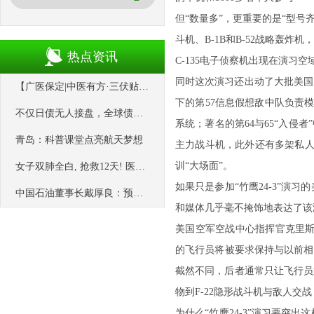
但“数量多”，更重要的是“型号齐”
斗机、B-1B和B-52战略轰炸机
热点资讯
C-135电子侦察机出现在演习
同时这次演习还出动了大批美国
【广医保定|中医有方·三伏贴】“冬病夏治”黄金期，“三伏贴”火热来袭_广安门_疾病_皮肤
下的第57信息假想敌中队负责
不仅日债无人接盘，全球债市买家都在“罢工”
系统；著名的第64与65“入侵者”
青岛：科普课堂点亮航天梦想
主力战斗机，此外还有多架私人
训“大场面”。
女子双肺全白, 抢救12天! 医生提醒: 早期症状似感冒
如果只是参加“竹鹰24-3”
中国石油董事长戴厚良：预计今年油价在70美元~75美元/桶
和媒体几乎毫不掩饰地表达了该
美国空军空战中心指挥官克里斯
的飞行员将被要求保持与以前相
截然不同，后者通常只让飞行员通
物到F-22隐形战斗机与敌人交
为什么“竹鹰24-3”演习要