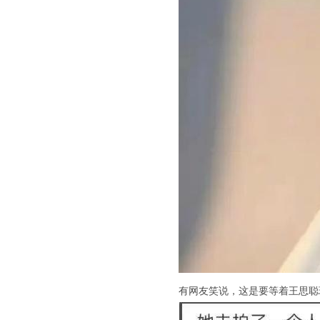
有网友笑说，这是要等着王思聪