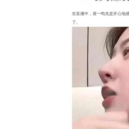
在直播中，黄一鸣先是开心地
了。