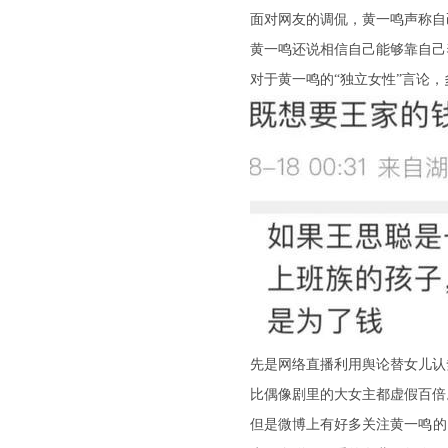
面对网友的调侃，黄一鸣声称自
黄一鸣还说相信自己能够靠自己
对于黄一鸣的“独立女性”言论
先是网络直播利用舆论替女儿认
比偶像剧里的大女主都虚假百倍
但是微博上有好多关注黄一鸣的