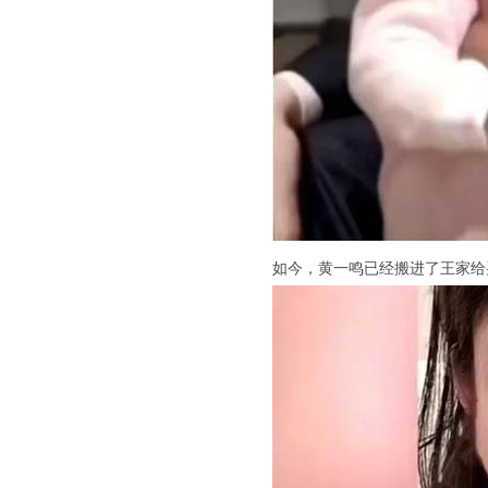
如今，黄一鸣已经搬进了王家给