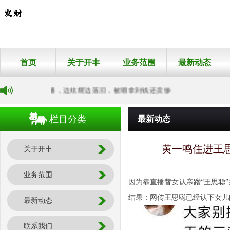
首页
关于开丰
业务范围
最新动态
宅直播，边炫耀边落泪，被嘲拿到钱还卖惨
栏目分类
最新动态
黄一鸣住进王
关于开丰
业务范围
因为靠直播替女认亲蹭“王思聪
结果：网传王思聪已经认下女儿
最新动态
联系我们