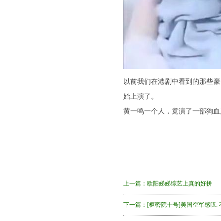
以前我们在港剧中看到的那些豪
始上演了。
黄一鸣一个人，竟演了一部狗血
上一篇：
欧阳娣娣综艺上真的好拼 ​​​
下一篇：
[枢密院十号]美国空军感叹: