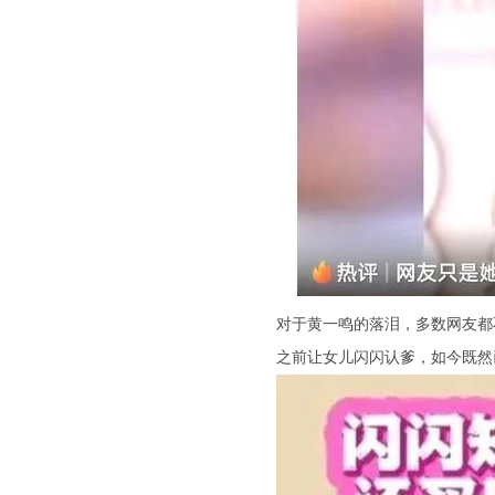
对于黄一鸣的落泪，多数网友都
之前让女儿闪闪认爹，如今既然