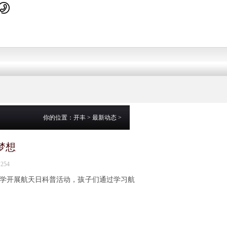
你的位置：
开丰
>
最新动态
>
梦想
254
小学开展航天日科普活动，孩子们通过学习航