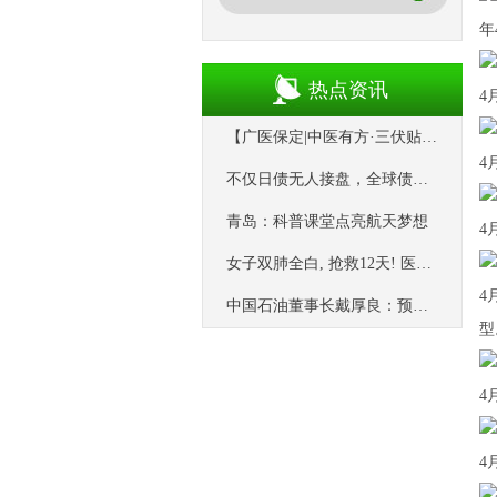
年
热点资讯
4
【广医保定|中医有方·三伏贴】“冬病夏治”黄金期，“三伏贴”火热来袭_广安门_疾病_皮肤
4
不仅日债无人接盘，全球债市买家都在“罢工”
青岛：科普课堂点亮航天梦想
4
女子双肺全白, 抢救12天! 医生提醒: 早期症状似感冒
4
中国石油董事长戴厚良：预计今年油价在70美元~75美元/桶
型
4
4