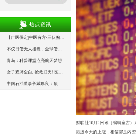
热点资讯
【广医保定|中医有方·三伏贴】“冬病夏治”黄金期，“三伏贴”火热来袭_广安门_疾病_皮肤
不仅日债无人接盘，全球债市买家都在“罢工”
青岛：科普课堂点亮航天梦想
女子双肺全白, 抢救12天! 医生提醒: 早期症状似感冒
中国石油董事长戴厚良：预计今年油价在70美元~75美元/桶
财联社10月2日讯（编辑童古
港股今天的上涨，相信都是内资